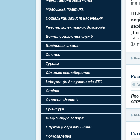
Інвестиційна діяльність
від
Молодіжна політика
ПЕ
Соціальний захист населення
вид
яко
Реєстр колективних договорів
Дро
Центр соціальних служб
та з
За 
Цивільний захист
Фінанси
Кат
Туризм
Сільське господарство
Роз
Інформація для учасників АТО
А
Освіта
Про
Охорона здоров'я
слу
Культура
Кат
Фізкультура і спорт
Служба у справах дітей
Роз
Фотогалерея