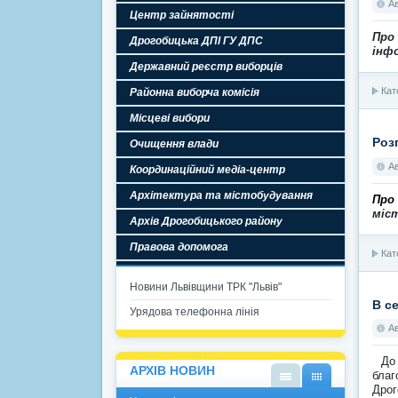
А
Центр зайнятості
Про
Дрогобицька ДПІ ГУ ДПС
інф
Державний реєстр виборців
Кат
Районна виборча комісія
Місцеві вибори
Роз
Очищення влади
А
Координаційний медіа-центр
Архітектура та містобудування
Про
міс
Архів Дрогобицького району
Правова допомога
Кат
Новини Львівщини ТРК "Львів"
В с
Урядова телефонна лінія
А
До
АРХІВ НОВИН
благ
Дрог
У
У