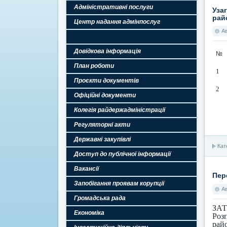
Адміністративні послуги
Уза
рай
Центр надання адмінпослуг
А
Довідкова інформація
№
План роботи
1
Проєкти документів
2
Офіційні документи
Колегія райдержадміністрації
Регуляторні акти
Державні закупівлі
Кат
Доступ до публічної інформації
Вакансії
Пер
Запобігання проявам корупції
А
Громадська рада
ЗА
Економіка
Роз
райо