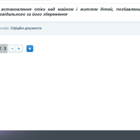
 встановлення опіки над майном і житлом дітей, позбавлени
овідального за його збереження
егорія:
Офіційні документи
2
3
Наз
Впе
Нав
ад
ред
ерх