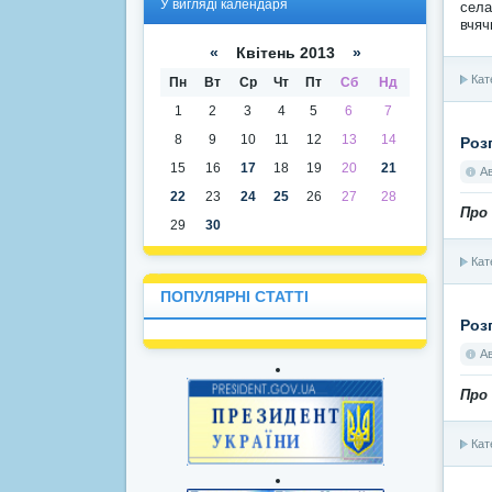
У вигляді календаря
села
вигля
вигля
вчяч
ді
ді
списк
кален
«
Квітень 2013
»
у
даря
Кат
Пн
Вт
Ср
Чт
Пт
Сб
Нд
1
2
3
4
5
6
7
8
9
10
11
12
13
14
Роз
15
16
17
18
19
20
21
А
22
23
24
25
26
27
28
Про 
29
30
Кат
ПОПУЛЯРНІ СТАТТІ
Роз
А
Про 
Кат