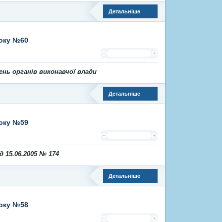
Детальніше
року №60
нь органів виконавчої влади
Детальніше
року №59
 15.06.2005 № 174
Детальніше
року №58