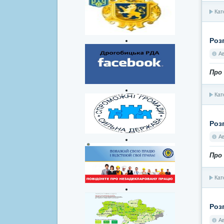
Кат
Роз
А
Про 
Кат
Роз
А
Про
Кат
Роз
А