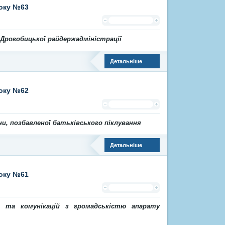
року №63
Дрогобицької райдержадміністрації
Детальніше
року №62
и, позбавленої батьківського піклування
Детальніше
року №61
 та комунікацій з громадськістю апарату