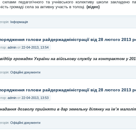
 силами педагогічного та учнівського колективу школи закладено 
ність громаді села за активну участь в толоці.
(відео)
егорія:
Інформація
порядження голови райдержадміністрації від 28 лютого 2013 
втор:
admin
от
22-04-2013, 13:54
відбір громадян України на військову службу за контрактом у 201
егорія:
Офіційні документи
порядження голови райдержадміністрації від 28 лютого 2013 
втор:
admin
от
22-04-2013, 13:53
надання дозволу прийняти в дар земельну ділянку на ім
’
я малолі
егорія:
Офіційні документи