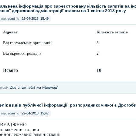
гальнена інформація про зареєстровану кількість запитів на і
онної державної адміністрації станом на 1 квітня 2013 року
втор:
admin
от
22-04-2013, 15:49
Адресат
Кількість запитів
Від громадських організацій
8
Від окремих громадян
2
Всього
10
егорія:
Доступ до публічної інформації
елік видів публічної інформації, розпорядником якої є Дрогоб
втор:
admin
от
22-04-2013, 15:42
ТВЕРДЖЕНО
порядження голови
нної державної адміністрації