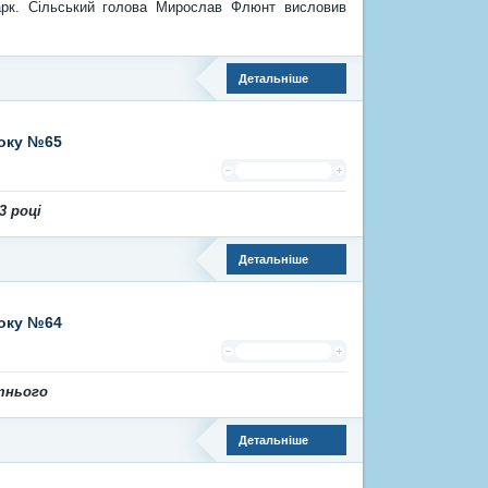
парк. Сільський голова Мирослав Флюнт висловив
Детальніше
року №65
3 році
Детальніше
року №64
тнього
Детальніше