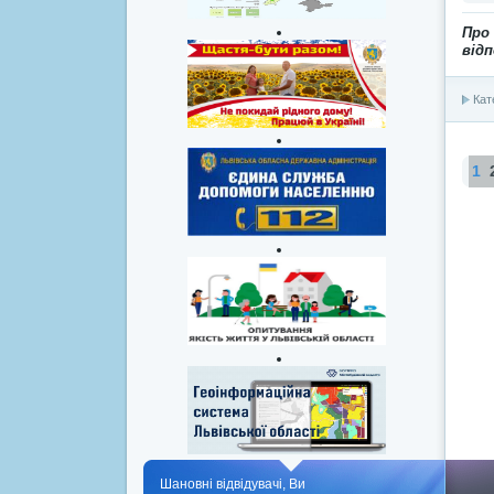
Про
відп
Кат
1
Шановні відвідувачі, Ви