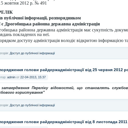
1
5
жовтня
2012 р.
№
491
РЕЛІК
ів публічної інформації, розпорядником
ї є
Дрогобицька
районна державна адміністрація
гобицька районна державна адміністрація має сукупність докум
авдань покладених на неї.
порядком доступу адміністрація володіє відкритою інформацією т
егорія:
Доступ до публічної інформації
порядження голови райдержадміністрації від 25 червня 2012 
втор:
admin
от
22-04-2013, 15:37
 затвердження Переліку відомостей, що становлять службо
жбового користування
”
егорія:
Доступ до публічної інформації
порядження голови райдержадміністрації від 8 листопада 201