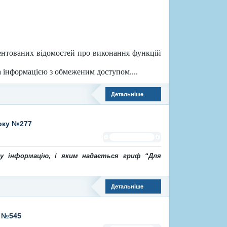
ентованих відомостей про виконання функцій
а інформацією з обмеженим доступом....
Детальніше
року №277
ву інформацію, і яким надається гриф
“
Для
Детальніше
1 №545