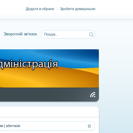
Додати в обране
Зробити домашньою
|
Зворотній зв'язок
Чи
та
нн
я
RS
S
ми
|
абеткою