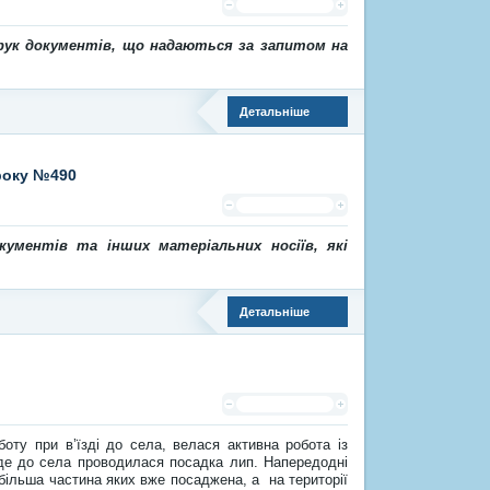
рук документів, що надаються за запитом на
Детальніше
 року №490
ументів та інших матеріальних носіїв, які
Детальніше
оту при в’їзді до села, велася активна робота із
еде до села проводилася посадка лип. Напередодні
 більша частина яких вже посаджена, а на території