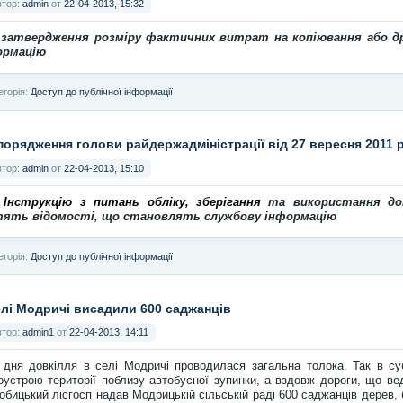
втор:
admin
от
22-04-2013, 15:32
 затвердження розміру фактичних витрат на копіювання або д
ормацію
егорія:
Доступ до публічної інформації
порядження голови райдержадміністрації від 27 вересня 2011
втор:
admin
от
22-04-2013, 15:10
 Інструкцію з питань обліку, зберігання
та використання док
тять відомості, що становлять службову інформацію
егорія:
Доступ до публічної інформації
елі Модричі висадили 600 саджанців
втор:
admin1
от
22-04-2013, 14:11
 дня довкілля в селі Модричі проводилася загальна толока. Так в суб
оустрою території поблизу автобусної зупинки, а вздовж дороги, що в
обицький лісгосп надав Модрицькій сільській раді 600 саджанців дерев,