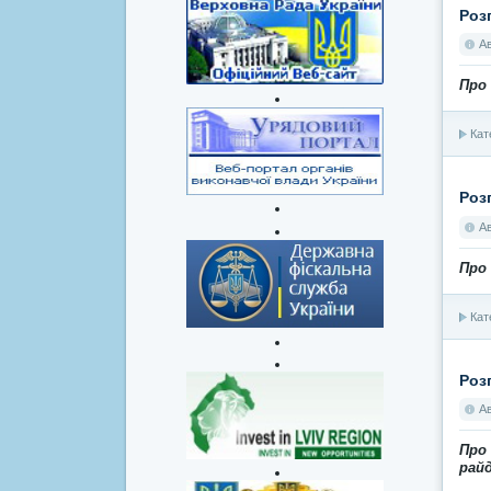
Роз
А
Про
Кат
Роз
А
Про
Кат
Роз
А
Про
рай