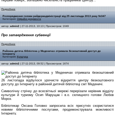
перший поверх, збільшено чисельність працівників Центру...
Подробнее
Розпорядження голови райдержадміністрації від 25 листопада 2013 року №347
Категория:
Офіційні документи
автор:
admin2
| 27-11-2013, 10:13 | Просмотров: 1049
Про затвердження субвенції
Подробнее
Районна дитяча бібліотека у Меденичах отримала безкоштовний доступ до
Інтернету
Категория:
Культура
автор:
admin2
| 27-11-2013, 09:52 | Просмотров: 1674
26 листопада відбулося урочисте відкриття центру безкоштовного
доступу до Інтернету в районній дитячій бібліотеці смт Меденичі.
Символічну стрічку до всесвітньої мережі перерізали керівник відділу
культури й туризму Осип Марущак і в.о. селищного голови Любов
Мороз.
Бібліотекар Оксана Головко запросила всіх присутніх скористатися
новими бібліотечними послугами, продемонструвала можливості
Інтернету.