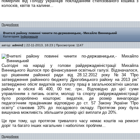
померлих від Голоду українців покладанням стилізованого кошика з
колосків, квітів та калини...
Подробнее
Вчителі району повинні чинити по-державницьки,- Михайло Винницький
Категория:
Інформація
автор:
admin2
| 22-11-2013, 16:23 | Просмотров: 1147
Сьогодні на нараді у голови райдержадміністрації Михайла
Винницького йшлося про фінансування освітньої галузі. Відзначалося,
що рішенням районної ради від 28.12.2012 року №34 “Про
затвердження районного бюджету Дрогобицького району на 2013 рік”
затверджено обсяг видатків на оплату праці в загальноосвітніх школах
району в обсязі 46 400, 00 тис. грн.. Відповідно до цієї суми
управлінням з питань освіти, молоді та спорту райдержадміністрації
було розроблено кошторис видатків, де розмір винагороди
педагогічним працівникам відповідно до ст. 57 Закону України “Про
освіту” становив 10% до посадового окладу. Протягом року була
вишукана можливість збільшити розмір цієї виплати до 20%.
Це при тому, що протягом тривалого часу немає коштів на ремонт
доріг та багато інших нагальних і наболілих проблем...
Подробнее