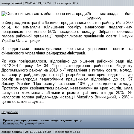
автор:
admin2
| 26-11-2013, 09:24 | Просмотров: 989
25 листопада біля
будинку
райдержадміністрації зібралися представники освітян району (біля 200
осіб), які вимагали збільшення розміру винагороди педагогічним
працівникам не менше 50% посадового окладу. Зібрання очолила
голова районної організації профспілкових працівників освіти і науки
України Ольга Грицик.
З педагогами поспілкувалися керівники управління освіти та
фінансового управління райдержадміністрації.
Як уже повідомлялося, відповідно до рішення районної ради від
28.12.2012 року №34 “Про затвердження районного бюджету
Дрогобицького району на 2013 рік” управління з питань освіти, молоді
та спорту райдержадміністрації розробило кошторис видатків, де
розмір винагороди педагогічним працівникам відповідно до ст. 57
Закону України “Про освіту” становив 10% до посадового окладу.
Протягом року керівництвом району, незважаючи на брак коштів, була
вишукана можливість збільшити розмір цієї виплати до 20%. Як
наголосив голова райдержадміністрації Михайло Винницький, - 20% -
це не остаточна сума...
Подробнее
Проект розпорядження голови райдержадміністрації
Категория:
Регуляторні акти
автор:
admin2
| 25-11-2013, 15:39 | Просмотров: 1643