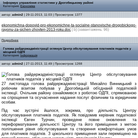
Інформує управління статистики у Дрогобицькому районі
Категория:
Економіка
автор:
admin2
| 29-11-2013, 11:03 | Просмотров: 1377
ekonomichna-dopovid-pro-ekonomichne-ta-socialne-stanovische-drogobickogo-
rayonu-za-sichen-zhovten-2013-roku.doc
[ b] (завантажень: 96)
Подробнее
Голова райдержадміністрації оглянув Центр обслуговування платників податків у
місцевій ОДПІ
Категория:
Інформація
автор:
admin2
| 27-11-2013, 11:49 | Просмотров: 1268
27 листопада голова райдержадміністрації Михайло Винницький з
робочим візитом побував у Дрогобицькій об'єднаній податковій
інспекції. Очільник району ознайомився з роботою ОДПІ, спрямованою
на спрощення та осучаснення надання послуг фізичним та юридичним
особам.
Під час зустрічі йшлося, зокрема, про діяльність Центру
обслуговування платників податків. Як повідомив керівник податкової
інспекції Євген Турчин, проведене повне оновлення та
переформатування діяльності Центру та його приміщення з метою
поліпшення рівня обслуговування та створення комфортніших умов
для платників податків. З цокольного приміщення зали переміщено на