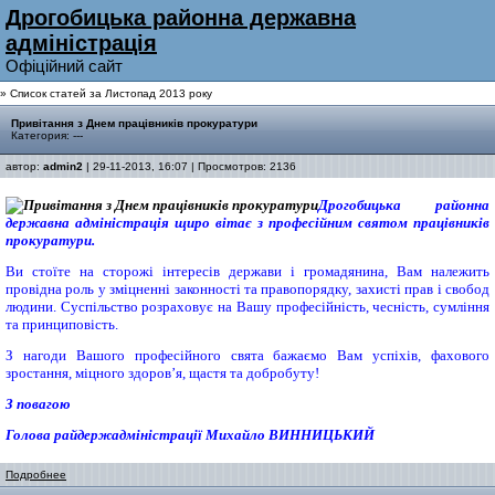
Дрогобицька районна державна
адмiнiстрацiя
Офiцiйний сайт
» Список статей за Листопад 2013 року
Привітання з Днем працівників прокуратури
Категория: ---
автор:
admin2
| 29-11-2013, 16:07 | Просмотров: 2136
Дрогобицька районна
державна адміністрація щиро вітає з професійним святом працівників
прокуратури.
Ви стоїте на сторожі інтересів держави і громадянина, Вам належить
провідна роль у зміцненні законності та правопорядку, захисті прав і свобод
людини. Суспільство розраховує на Вашу професійність, чесність, сумління
та принциповість.
З нагоди Вашого професійного свята бажаємо Вам успіхів, фахового
зростання, міцного здоров’я, щастя та добробуту!
З повагою
Г
олов
а
райдержадміністрації Михайло ВИННИЦЬКИЙ
Подробнее