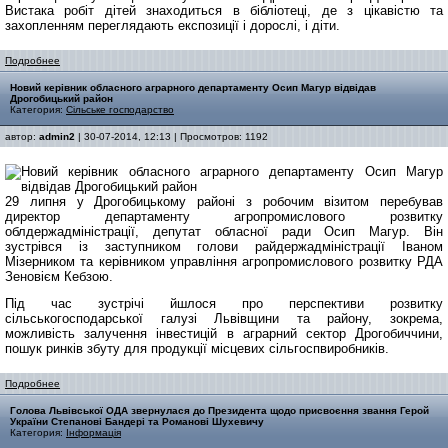
Вистака робіт дітей знаходиться в бібліотеці, де з цікавістю та
захопленням переглядають експозиції і дорослі, і діти.
Подробнее
Новий керівник обласного аграрного департаменту Осип Магур відвідав
Дрогобицький район
Категория:
Сільське господарство
автор:
admin2
| 30-07-2014, 12:13 | Просмотров: 1192
29 липня у Дрогобицькому районі з робочим візитом перебував
директор департаменту агропромислового розвитку
облдержадміністрації, депутат обласної ради Осип Магур. Він
зустрівся із заступником голови райдержадміністрації Іваном
Мізерником та керівником управління агропромислового розвитку РДА
Зеновієм Кебзою.
Під час зустрічі йшлося про перспективи розвитку
сільськогосподарської галузі Львівщини та району, зокрема,
можливість залучення інвестицій в аграрний сектор Дрогобиччини,
пошук ринків збуту для продукції місцевих сільгоспвиробників.
Подробнее
Голова Львівської ОДА звернулася до Президента щодо присвоєння звання Герой
України Степанові Бандері та Романові Шухевичу
Категория:
Інформація