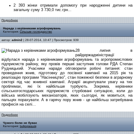
2 393 жінки отримали допомогу при народженні дитини на
загальну суму 3 730,0 тис.грн...
Подробнее
Нарада з керівниками агроформувань
Категория:
Сільське господарство
автор:
admin2
| 28-07-2014, 10:47 | Просмотров: 939
28 липня в
райдержадміністрації
відбулася нарада з керівниками агроформувань та агропромислових
підприємств району, яку провів першиі заступник голови РДА Степан
Рудницький. Учасники наради обговорили робочі питання: стан
проведення жнив, підготовку до посівної кампанії на 2015 рік та
реалізацію програми "Насінництво", стан пожежної безпеки в аграрному
секторі під час жнивної кампанії. Аграрії акцентували увагу на тих
проблемах, які їх найбільше турбують. Зокрема, керівники
сільськогосподарських підприємств стурбовані ситуацією, коли до
війська мобілізують механізаторів, яких сьогодні, як мовиться, на
пальцях порахувати. А в гарячу пору жнив - це найбільш затребувана
професія на селі...
Подробнее
Чужого болю не буває
Категория:
Інформація