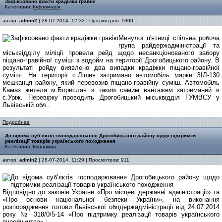
Зафіксовано факти крадіжки гравію
Категория:
Інформація
автор:
admin2
| 28-07-2014, 12:32 | Просмотров: 1000
Минулої п'ятниці спільна робоча
група райдержадміністрації та
міськвідділу міліції провела рейд щодо несанкціонованого забору
піщано-гравійної суміші з водойм на території Дрогобицького району. В
результаті рейду виявлено два випадки крадіжки піщано-гравійної
суміші. На території с.Лішня затримано автомобіль марки ЗІЛ-130
мешканця району, який перевозив піщано-гравійну суміш. Автомобіль
Камаз жителя м.Борислав з таким самим вантажем затриманий в
с.Уріж. Перевірку проводить Дрогобицький міськвідділ ГУМВСУ у
Львівській обл..
Подробнее
До відома суб’єктів господарювання Дрогобицького району щодо підтримки
реалізації товарів українського походження
Категория:
Економіка
автор:
admin2
| 28-07-2014, 11:29 | Просмотров: 911
Відповідно до законів України «Про місцеві державні адміністрації» та
«Про основи національної безпеки України», на виконання
розпорядження голови Львівської облдержадміністрації від 24.07.2014
року № 318/0/5-14 «Про підтримку реалізації товарів українського
виробництва» :