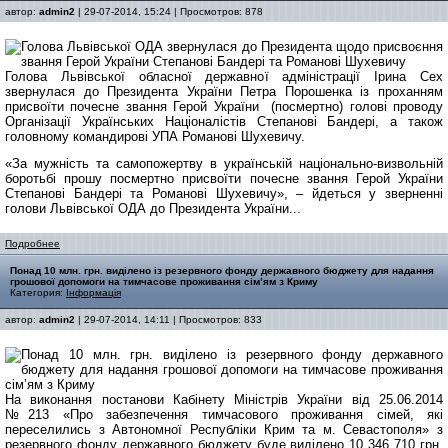
автор:
admin2
| 29-07-2014, 15:24 | Просмотров: 878
Голова Львівської обласної державної адміністрації Ірина Сех
звернулася до Президента України Петра Порошенка із проханням
присвоїти почесне звання Герой України (посмертно) голові проводу
Організації Українських Націоналістів Степанові Бандері, а також
головному командирові УПА Романові Шухевичу.
«За мужність та самопожертву в українській національно-визвольній
боротьбі прошу посмертно присвоїти почесне звання Герой України
Степанові Бандері та Романові Шухевичу», – йдеться у зверненні
голови Львівської ОДА до Президента України...
Подробнее
Понад 10 млн. грн. виділено із резервного фонду державного бюджету для надання
грошової допомоги на тимчасове проживання сім’ям з Криму
Категория:
Інформація
автор:
admin2
| 29-07-2014, 14:11 | Просмотров: 833
На виконання постанови Кабінету Міністрів України від 25.06.2014
№213 «Про забезпечення тимчасового проживання сімей, які
переселились з Автономної Республіки Крим та м. Севастополя» з
резервного фонду державного бюджету буде виділено 10 346 710 грн.