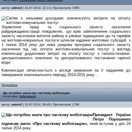
автор:
admin2
| 31-07-2014, 12:13 | Просмотров: 1089
Управління праці та соціального захисту населення
райдержадміністрації повідомляє, що крім забезпечення соціального
захисту населення жителів району в умовах підвищення цін та тарифів
на житлово-комунальні послуги шляхом надання житлових субсидій, з
1 липня 2014 року діє нова урядова програма соціального захисту
населення під час оплати житлово-комунальних послуг у вигляді
компенсації додаткових витрат на оплату послуг з газопостачання,
централізованого опалення та централізованого постачання гарячої
води.
Компенсація обчислюється з місяця звернення за її наданням до
завершення опалювального періоду 2014-2015 року...
Подробнее
Що потрібно знати про часткову мобілізацію
Категория:
Інформація
автор:
admin2
| 31-07-2014, 08:49 | Просмотров: 1796
Президент України
Петро Порошенко
підписав закон «Про часткову мобілізацію»,
який вступив у дію 24
липня 2014 року.