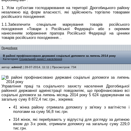
1. Усім суб’єктам господарювання на території Дрогобицького району
незалежно від форм власності, які здійснюють торгівлю товарами
російського походження:
1.1.Забезпечити спеціальне маркування товарів російського
походження «Товари з Російської Федерації» або з окремим
нанесенням зображення прапора Російської Федерації на цінники
товарів російського походження...
Подробнее
В районі профінансовано державні соціальні допомоги за липень 2014 року
Категория:
Соціальний захист населення
автор:
admin2
| 28-07-2014, 11:11 | Просмотров: 734
Управління праці та соціального захисту населення Дрогобицької
районної державної адміністрації повідомляє, що профінансовано всі
соціальні допомоги за липень місяць 2014 року 5 624 одержувачам на
загальну суму 8 872,4 тис.грн., зокрема:
41 жінка району отримала допомогу у зв'язку з вагітністю і
пологами на суму 56,8 тис.грн.
314 жінок, які перебувають у відпустці для догляду за дитиною
віком до 3-х років, отримали допомогу на загальну суму 229,0
тис.грн.