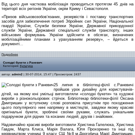
Від цього дня часткова мобілізація проводиться протягом 45 днів на
території всіх регіонів України, окрім Криму і Севастополя.
«Призов військовозобов’язаних, резервістів і поставку транспортних
засобів для забезпечення потреб Збройних сил України, Національної
гвардії України, Служби безпеки України, Державної прикордонної
служби України, Державної спеціальної служби транспорту, інших
військових формувань України здійснити в обсягах, визначених
мобілізаційними планами з урахуванням резерву», – йдеться в
документі...
Подробнее
Солодкі букети з Раневич
Категория:
Культура
автор:
admin2
| 30-07-2014, 15:47 | Просмотров: 2437
25 липня в бібліотеці-філії с.Раневичі
пройшов урок дизайну для користувачів-
дітей, на якому юні умільці виготовляли «солодкі букети» та художні
вироби з різнокольорових стрічок. Бібліотекар бібліотеки-філії Оксана
Дмитришин у вступному слові розповіла присутнім про походження
цього популярного нині напрямку в мистецтві, завдяки якому красиві
оригінальні букети, зроблені своїми руками, служать унікальним
подарунком для рідних та коханих людей, друзів і знайомих.
Надзвичайно красиві вироби виготовили Христина Галелюка, Христина
Гавдяк, Марта Клиса, Марія Валага, Юля Прохоренко та інші під
керівництвом учениці 9 класу СШ №8 м.Дрогобича Марії Дмитришин.