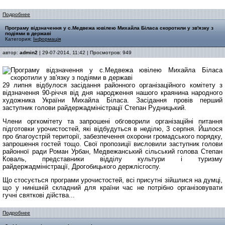
Подробнее
Програму відзначення у с.Медвежа ювілею Михайла Біласа скоротили у зв'язку з
подіями в державі
Категория:
Інформація
автор:
admin2
| 29-07-2014, 11:42 | Просмотров: 949
29 липня відбулося засідання районного організаційного комітету з
відзначення 90-річчя від дня народження нашого краянина народного
художника України Михайла Біласа. Засідання провів перший
заступник голови райдержадміністрації Степан Рудницький.
Члени оргкомітету та запрошені обговорили організаційні питання
підготовки урочистостей, які відбудуться в неділю, 3 серпня. Йшлося
про благоустрій території, забезпечення охорони громадського порядку,
запрошення гостей тощо. Свої пропозиції висловили заступник голови
районної ради Роман Урбан, Медвежанський сільський голова Степан
Коваль, представники відділу культури і туризму
райдержадміністрації, Дрогобицького держлісгоспу.
Що стосується програми урочистостей, всі присутні зійшлися на думці,
що у нинішній складний для країни час не потрібно організовувати
гучні святкові дійства...
Подробнее