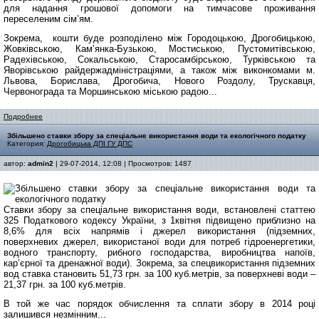
для надання грошової допомоги на тимчасове проживання
переселеним сім’ям.
Зокрема, кошти буде розподілено між Городоцькою, Дрогобицькою,
Жовківською, Кам’янка-Бузькою, Мостиською, Пустомитівською,
Радехівською, Сокальською, Старосамбірською, Турківською та
Яворівською райдержадміністраціями, а також між виконкомами м.
Львова, Борислава, Дрогобича, Нового Роздолу, Трускавця,
Червонограда та Моршинською міською радою...
Подробнее
Збільшено ставки збору за спеціальне використання води та екологічного податку
Категория:
Дрогобицька ДПІ ГУ ДПС
автор:
admin2
| 29-07-2014, 12:08 | Просмотров: 1487
Ставки збору за спеціальне використання води, встановлені статтею
325 Податкового кодексу України, з 1квітня підвищено приблизно на
8,6% для всіх напрямів і джерел використання (підземних,
поверхневих джерел, використаної води для потреб гідроенергетики,
водного транспорту, рибного господарства, виробництва напоїв,
кар’єрної та дренажної води). Зокрема, за спецвикористання підземних
вод ставка становить 51,73 грн. за 100 куб.метрів, за поверхневі води –
21,37 грн. за 100 куб.метрів.
В той же час порядок обчислення та сплати збору в 2014 році
залишився незмінним...