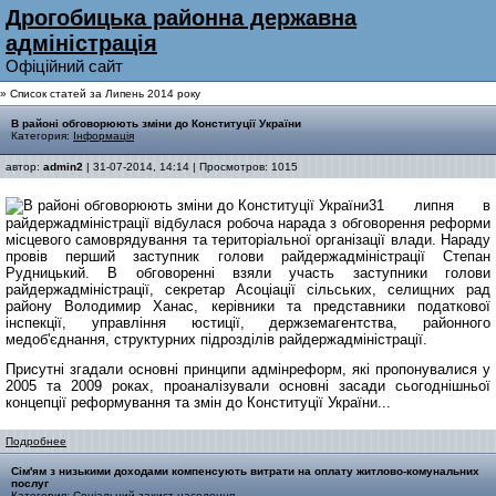
Дрогобицька районна державна
адмiнiстрацiя
Офiцiйний сайт
» Список статей за Липень 2014 року
В районі обговорюють зміни до Конституції України
Категория:
Інформація
автор:
admin2
| 31-07-2014, 14:14 | Просмотров: 1015
31 липня в
райдержадміністрації відбулася робоча нарада з обговорення реформи
місцевого самоврядування та територіальної організації влади. Нараду
провів перший заступник голови райдержадміністрації Степан
Рудницький. В обговоренні взяли участь заступники голови
райдержадміністрації, секретар Асоціації сільських, селищних рад
району Володимир Ханас, керівники та представники податкової
інспекції, управління юстиції, держземагентства, районного
медоб'єднання, структурних підрозділів райдержадміністрації.
Присутні згадали основні принципи адмінреформ, які пропонувалися у
2005 та 2009 роках, проаналізували основні засади сьогоднішньої
концепції реформування та змін до Конституції України...
Подробнее
Cім'ям з низькими доходами компенсують витрати на оплату житлово-комунальних
послуг
Категория:
Соціальний захист населення