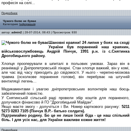
професія на селі...
Подробнее
Чужого болю не буває
Категория:
Інформація
автор:
admin2
| 28-07-2014, 08:43 | Просмотров: 930
Шановні краяни! 24 липня у боях на сході
України був поранений наш краянин,
військовослужбовець Андрій П
інчук,
1991 р.н. із с.Снятинка
Дрогобицького району.
Хлопця прооперували в шпиталі в польових умовах. Зараз він в
реанімації у Дніпропетровській лікарні. Стан хлопця важкий, він у комі,
але час від часу приходить до свідомості.
У нього - черепно-мозкова
травма (
осколкове поранення голови
), він перебуває на штучній
вентиляції легень...
Медикаментами і увагою дніпропетровських волонтерів наш боєць
забезпечений повністю.
У
Снятинській сільській раді
провели
збір коштів для пораненого,
долучився фінансово й ГО "Дрогобицький Майдан".
Якщо маєте змогу - долучіться і Ви. Номер карткового рахунку:
5211
5273 0283 7105
(Пінчук В.Р.- батько солдата).
П
ідтримаймо родину. Бо це не лише їх
ній
біда
- це наш спільний
біль. І для усіх нас, для України
важливе кожне життя
!
Подробнее