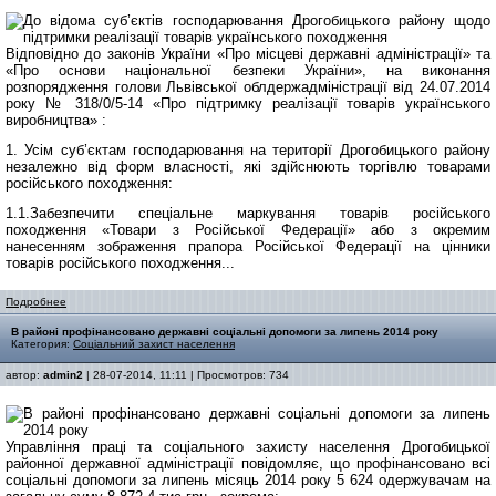
Відповідно до законів України «Про місцеві державні адміністрації» та
«Про основи національної безпеки України», на виконання
розпорядження голови Львівської облдержадміністрації від 24.07.2014
року № 318/0/5-14 «Про підтримку реалізації товарів українського
виробництва» :
1. Усім суб’єктам господарювання на території Дрогобицького району
незалежно від форм власності, які здійснюють торгівлю товарами
російського походження:
1.1.Забезпечити спеціальне маркування товарів російського
походження «Товари з Російської Федерації» або з окремим
нанесенням зображення прапора Російської Федерації на цінники
товарів російського походження...
Подробнее
В районі профінансовано державні соціальні допомоги за липень 2014 року
Категория:
Соціальний захист населення
автор:
admin2
| 28-07-2014, 11:11 | Просмотров: 734
Управління праці та соціального захисту населення Дрогобицької
районної державної адміністрації повідомляє, що профінансовано всі
соціальні допомоги за липень місяць 2014 року 5 624 одержувачам на