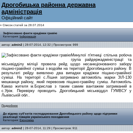
Дрогобицька районна державна
адмiнiстрацiя
Офiцiйний сайт
» Список статей за 28.07.2014
Зафіксовано факти крадіжки гравію
Категория:
Інформація
автор:
admin2
| 28-07-2014, 12:32 | Просмотров: 999
Минулої п'ятниці спільна робоча
група райдержадміністрації та
міськвідділу міліції провела рейд щодо несанкціонованого забору
піщано-гравійної суміші з водойм на території Дрогобицького району. В
результаті рейду виявлено два випадки крадіжки піщано-гравійної
суміші. На території с.Лішня затримано автомобіль марки ЗІЛ-130
мешканця району, який перевозив піщано-гравійну суміш. Автомобіль
Камаз жителя м.Борислав з таким самим вантажем затриманий в
с.Уріж. Перевірку проводить Дрогобицький міськвідділ ГУМВСУ у
Львівській обл..
Подробнее
До відома суб’єктів господарювання Дрогобицького району щодо підтримки
реалізації товарів українського походження
Категория:
Економіка
автор:
admin2
| 28-07-2014, 11:29 | Просмотров: 911