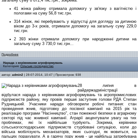
загальну суму 8 872,4 тис.грн., зокрема:
41 жінка району отримала допомогу у зв'язку з вагітністю і
пологами на суму 56,8 тис.грн.
314 жінок, які перебувають у відпустці для догляду за дитиною
віком до 3-х років, отримали допомогу на загальну суму 229,0
тис.грн.
2 393 жінки отримали допомогу при народженні дитини на
загальну суму 3 730,0 тис.грн...
Подробнее
Нарада з керівниками агроформувань
Категория:
Сільське господарство
автор:
admin2
| 28-07-2014, 10:47 | Просмотров: 938
28 липня в
райдержадміністрації
відбулася нарада з керівниками агроформувань та агропромислових
підприємств району, яку провів першиі заступник голови РДА Степан
Рудницький. Учасники наради обговорили робочі питання: стан
проведення жнив, підготовку до посівної кампанії на 2015 рік та
реалізацію програми "Насінництво", стан пожежної безпеки в аграрному
секторі під час жнивної кампанії. Аграрії акцентували увагу на тих
проблемах, які їх найбільше турбують. Зокрема, керівники
сільськогосподарських підприємств стурбовані ситуацією, коли до
війська мобілізують механізаторів, яких сьогодні, як мовиться, на
пальцях порахувати. А в гарячу пору жнив - це найбільш затребувана