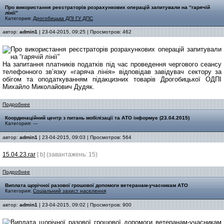
Про використання реєстраторів розрахункових операцій запитували на “гарячій
лінії”
Категория:
Дрогобицька ДПІ ГУ ДПС
автор:
admin1
| 23-04-2015, 09:25 | Просмотров: 462
На запитання платників податків під час проведення чергового сеансу
телефонного зв’язку «гаряча лінія» відповідав завідувач сектору за
обігом та оподаткуванням підакцизних товарів Дрогобицької ОДПІ
Михайло Миколайович Дудяк.
Подробнее
Координаційний центр з питань мобілізації та АТО інформує (23.04.2015)
Категория: ---
автор:
admin1
| 23-04-2015, 09:03 | Просмотров: 564
15.04.23.rar
[ b] (завантажень: 15)
Подробнее
Виплата щорічної разової грошової допомоги ветеранам-учасникам АТО
Категория:
Соціальний захист населення
автор:
admin1
| 23-04-2015, 09:02 | Просмотров: 900