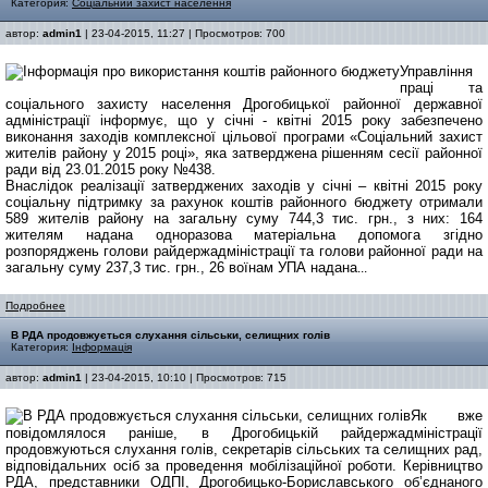
Категория:
Соціальний захист населення
автор:
admin1
| 23-04-2015, 11:27 | Просмотров: 700
Управління
праці та
соціального захисту населення Дрогобицької районної державної
адміністрації інформує, що у січні - квітні 2015 року забезпечено
виконання заходів комплексної цільової програми «Соціальний захист
жителів району у 2015 році», яка затверджена рішенням сесії районної
ради від 23.01.2015 року №438.
Внаслідок реалізації затверджених заходів у січні – квітні 2015 року
соціальну підтримку за рахунок коштів районного бюджету отримали
589 жителів району на загальну суму 744,3 тис. грн., з них: 164
жителям надана одноразова матеріальна допомога згідно
розпоряджень голови райдержадміністрації та голови районної ради на
загальну суму 237,3 тис. грн., 26 воїнам УПА надана
...
Подробнее
В РДА продовжується слухання сільськи, селищних голів
Категория:
Інформація
автор:
admin1
| 23-04-2015, 10:10 | Просмотров: 715
Як вже
повідомлялося раніше,
в Дрогобицькій райдержадміністрації
продовжуються
слухання голів, секретарів сільських та селищних рад,
відповідальних осіб за проведення мобілізаційної роботи.
Керівництво
РДА,
п
редставники ОДПІ, Дрогобицько-Бориславського об’єднаного