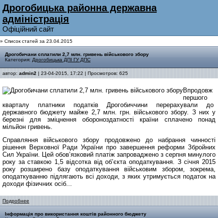
Дрогобицька районна державна
адмiнiстрацiя
Офiцiйний сайт
» Список статей за 23.04.2015
Дрогобичани сплатили 2,7 млн. гривень військового збору
Категория:
Дрогобицька ДПІ ГУ ДПС
автор:
admin2
| 23-04-2015, 17:22 | Просмотров: 625
Впродовж
першого
кварталу платники податків Дрогобиччини перерахували до
державного бюджету майже 2,7 млн. грн. військового збору. З них у
березні для зміцнення обороноздатності країни сплачено понад
мільйон гривень.
Справляння військового збору продовжено до набрання чинності
рішення Верховної Ради України про завершення реформи Збройних
Сил України. Цей обов’язковий платіж запроваджено з серпня минулого
року за ставкою 1,5 відсотка від об’єкта оподаткування. З січня 2015
року розширено базу оподаткування військовим збором, зокрема,
оподаткуванню підлягають всі доходи, з яких утримується податок на
доходи фізичних осіб...
Подробнее
Інформація про використання коштів районного бюджету