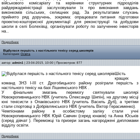
військового комісаріату та керівники структурних підрозділів
райдержадміністрації
заслуховували їх п
ро виконання завдань
виконкомів сільських, селищних рад.
За результатами слухань
прийнято ряд доручень, зокрема: опрацювати питання підготовки
проектно-кошторисної документації для реконструкції та добудови
школи
в
селі Болехівці, організувати роботу по залученню інвесторів
на
...
Подробнее
Відбулася першість з настільного тенісу серед школярів
Категория:
Освіта
автор:
admin1
| 23-04-2015, 10:00 | Просмотров: 877
Шість
кращих
команд ЗНЗ І-ІІІ ст. Дрогобицького району розіграли першість з
настільного тенісу на базі Лішнянського НВК .
У фінальних змагань перемогу святкували школярі
Новокропивницького НВК (учитель Олександр Шипін), на другому місці
юні тенісисти з Опаківського НВК (учитель Василь Дуб), а третіми
стали спортовці з Добрівлянського НВК (учитель Віктор Герасименко).
Чемпіонами району в особистому заліку стали учні
Новокропивницького НВК Юрій Савчин (серед юнаків) та Анна Юськів
(серед дівчат ). Переможці та призери загань нагороджені дипломами
відділу освіти.
Подробнее