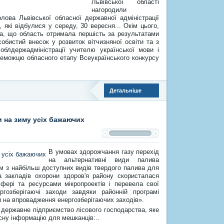
Львівської області
нагородили
лова Львівської обласної державної адміністрації
 які відбулися у середу, 30 вересня... Окім цього,
а, що область отримала першість за результатами
обистий внесок у розвиток вітчизняної освіти та з
 облдержадміністрації учителю української мови і
ереможцю обласного етапу Всеукраїнського конкурсу
Детальніше
 на зиму усіх бажаючих
В умовах здорожчання газу перехід
на альтернативні види палива
м з найбільш доступних видів твердого палива для
 закладів охорони здоров'я району скористалася
ері та ресурсами мікропроектів і перевела свої
озберігаючі заходи завдяки районній програмі
и на впровадження енергозберігаючих заходів».
державне підприємство лісового господарства, яке
сну інформацію для мешканців:..