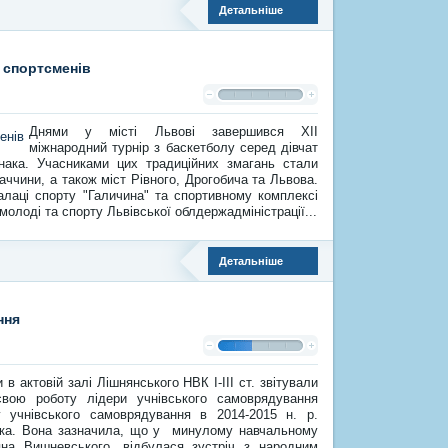
Детальніше
 спортсменів
Днями у місті Львові завершився XII
міжнародний турнір з баскетболу серед дівчат
нака. Учасниками цих традиційних змагань стали
ччини, а також міст Рівного, Дрогобича та Львова.
лаці спорту "Галичина" та спортивному комплексі
молоді та спорту Львівської облдержадміністрації...
Детальніше
ння
 в актовій залі Лішнянського НВК І-ІІІ ст. звітували
свою роботу лідери учнівського самоврядування
у учнівського самоврядування в 2014-2015 н. р.
ька. Вона зазначила, що у минулому навчальному
а Вишневського, відбулася зустріч з народним