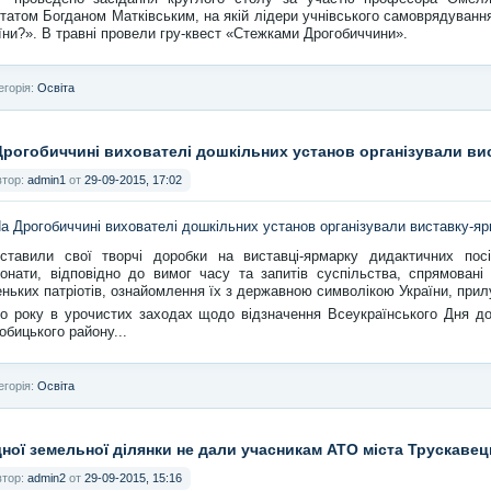
татом Богданом Матківським, на якій лідери учнівського самоврядуван
їни?». В травні провели гру-квест «Стежками Дрогобиччини».
егорія:
Освіта
Дрогобиччині вихователі дошкільних установ організували ви
втор:
admin1
от
29-09-2015, 17:02
ставили свої творчі доробки на виставці-ярмарку дидактичних посі
онати, відповідно до вимог часу та запитів суспільства, спрямовані
ньких патріотів, ознайомлення їх з державною символікою України, прил
о року в урочистих заходах щодо відзначення Всеукраїнського Дня до
обицького району...
егорія:
Освіта
ної земельної ділянки не дали учасникам АТО міста Трускаве
втор:
admin2
от
29-09-2015, 15:16