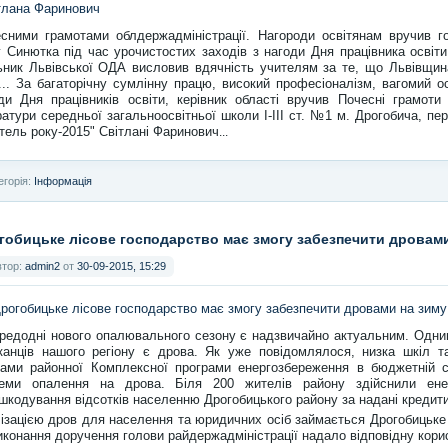
сними грамотами облдержадміністрації. Нагороди освітянам вручив го
 Синютка під час урочистостих заходів з нагоди Дня працівника освіти,
ьник Львівської ОДА висловив вдячність учителям за те, що Львівщин
...
За багаторічну сумлінну працю, високий професіоналізм, вагомий ос
ди Дня працівників освіти, керівник області вручив Почесні грамоти
ратури середньої загальноосвітньої школи І-ІІІ ст. №1 м. Дрогобича, п
тель року-2015" Світлані Фаринович
...
егорія:
Інформація
гобицьке лісове господарство має змогу забезпечити дровами
втор:
admin2
от
30-09-2015, 15:29
редодні нового опалювального сезону є надзвичайно актуальним. Одни
анців нашого регіону є дрова. Як уже повідомлялося, низка шкіл та
ами районної Комплексної програми енергозбереження в бюджетній сф
еми опалення на дрова. Біля 200 жителів району здійснили енерг
шкодування відсотків населенню Дрогобицького району за надані кредит
ізацією дров для населення та юридичних осіб займається Дрогобицьке 
иконання доручення голови райдержадміністрації надало відповідну кори