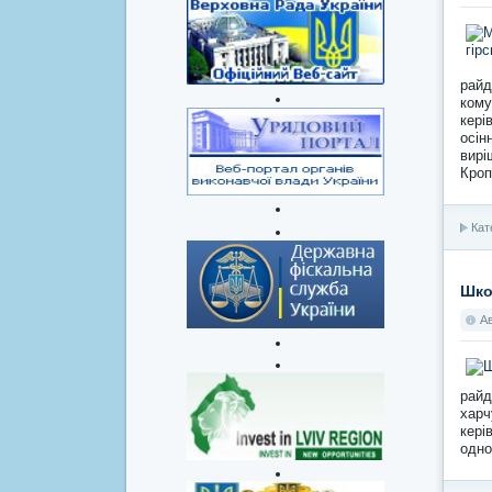
райд
кому
кері
осін
вирі
Кроп
Кат
Шко
А
райд
харч
кері
одно