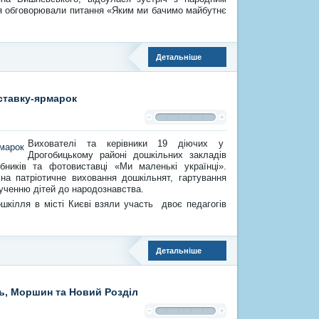
ня обговорювали питання «Яким ми бачимо майбутнє
Детальніше
ставку-ярмарок
Вихователі та керівники 19 діючих у
Дрогобицькому районі дошкільних закладів
бників та фотовиставці «Ми маленькі українці».
 на патріотичне виховання дошкільнят, гартування
ученню дітей до народознавства.
шкілля в місті Києві взяли участь двоє педагогів
Детальніше
ць, Моршин та Новий Розділ