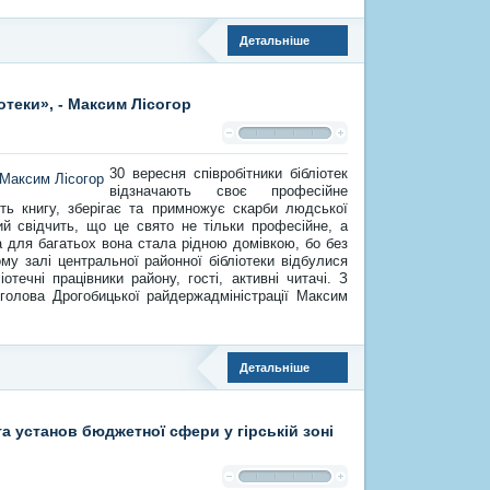
Детальніше
отеки», - Максим Лісогор
30 вересня співробітники бібліотек
відзначають своє професійне
ить книгу, зберігає та примножує скарби людської
ий свідчить, що це свято не тільки професійне, а
а для багатьох вона стала рідною домівкою, бо без
ому залі центральної районної бібліотеки відбулися
отечні працівники району, гості, активні читачі. З
 голова Дрогобицької райдержадміністрації Максим
Детальніше
а установ бюджетної сфери у гірській зоні