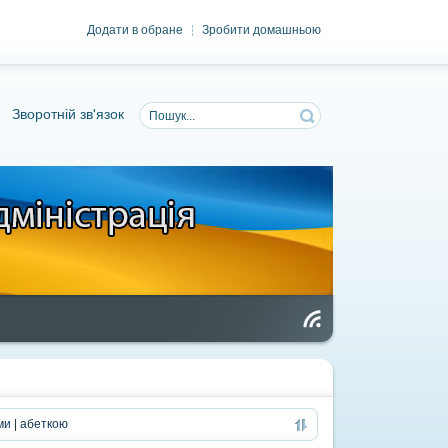
Додати в обране
Зробити домашньою
|
Зворотній зв'язок
Чи
та
нн
я
RS
S
ми
|
абеткою