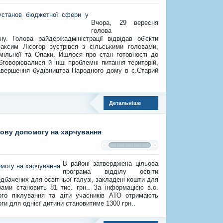
Вчора, 29 вересня
голова
ну. Голова райдержадміністрації відвідав об'єкти
аксим Лісогор зустрівся з сільськими головами,
Смільної та Опаки. Йшлося про стан готовності до
бговорювалися й інші проблемні питання територій,
завершення будівництва Народного дому в с.Старий
Детальніше
зову допомогу на харчування
В районі затверджена цільова
програма відділу освіти
дбачених для освітньої галузі, закладені кошти для
рами становить 81 тис. грн.. За інформацією в.о.
ького піклування та діти учасників АТО отримають
и для однієї дитини становитиме 1300 грн..