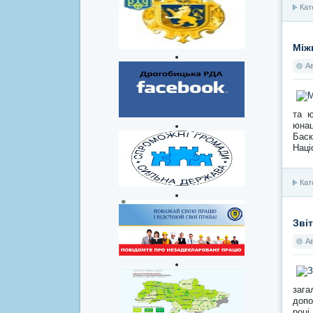
Кат
Між
А
та ю
юнац
Баск
Наці
Кат
Зві
А
зага
допо
році