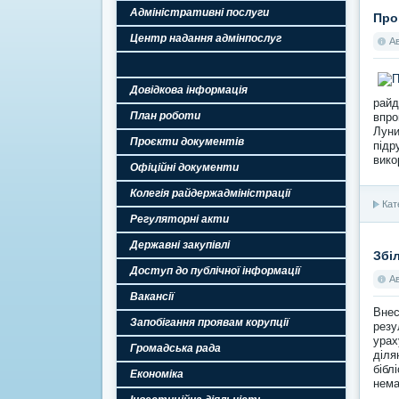
Адміністративні послуги
Про
Центр надання адмінпослуг
А
Довідкова інформація
райд
План роботи
впро
Луни
Проєкти документів
підр
вико
Офіційні документи
Колегія райдержадміністрації
Кат
Регуляторні акти
Державні закупівлі
Збі
Доступ до публічної інформації
А
Вакансії
Внес
Запобігання проявам корупції
резу
урах
Громадська рада
діля
бібл
Економіка
нема