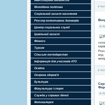
Інвестиційна діяльність
Кат
Молодіжна політика
Соціальний захист населення
Вчо
Реєстр колективних договорів
А
Центр соціальних служб
Цивільний захист
Фінанси
голо
кері
Туризм
Розг
Сільське господарство
вод.
міне
Інформація для учасників АТО
Освіта
Кат
Охорона здоров'я
Культура
Сер
Фар
Фізкультура і спорт
А
Служба у справах дітей
Фотогалерея