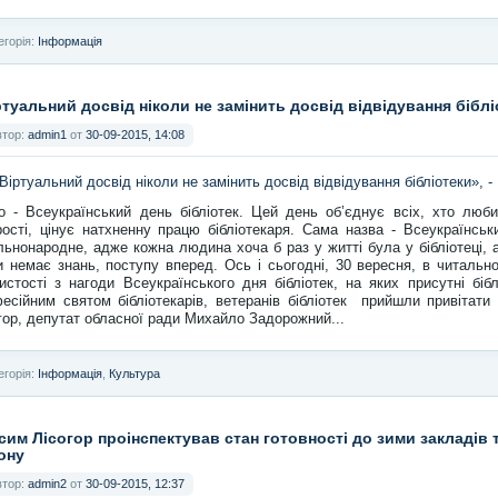
егорія:
Інформація
ртуальний досвід ніколи не замінить досвід відвідування біблі
втор:
admin1
от
30-09-2015, 14:08
о - Всеукраїнський день бібліотек. Цей день об’єднує всіх, хто люб
ості, цінує натхненну працю бібліотекаря. Сама назва - Всеукраїнськ
льнонародне, адже кожна людина хоча б раз у житті була у бібліотеці, 
и немає знань, поступу вперед.
Ось і сьогодні, 30 вересня, в читальн
истості з нагоди Всеукраїнського дня бібліотек, на яких присутні біблі
есійним святом бібліотекарів, ветеранів бібліотек прийшли привітати
гор, депутат обласної ради Михайло Задорожний...
егорія:
Інформація
,
Культура
сим Лісогор проінспектував стан готовності до зими закладів т
ону
втор:
admin2
от
30-09-2015, 12:37