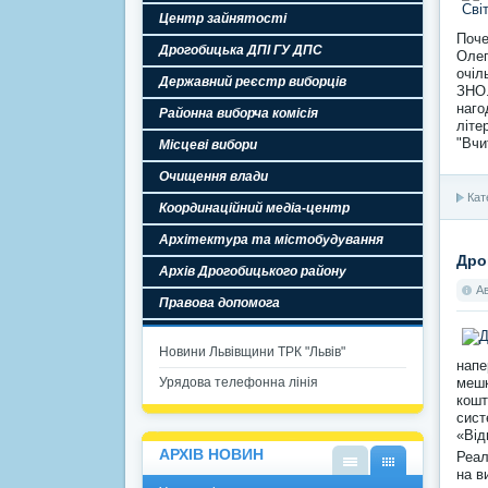
Центр зайнятості
Поче
Дрогобицька ДПІ ГУ ДПС
Олег
очіл
Державний реєстр виборців
ЗНО
наго
Районна виборча комісія
літе
"Вчи
Місцеві вибори
Очищення влади
Кат
Координаційний медіа-центр
Архітектура та містобудування
Дро
Архів Дрогобицького району
А
Правова допомога
Новини Львівщини ТРК "Львів"
напе
мешк
Урядова телефонна лінія
кошт
сист
«Від
АРХІВ НОВИН
Реал
на в
У
У