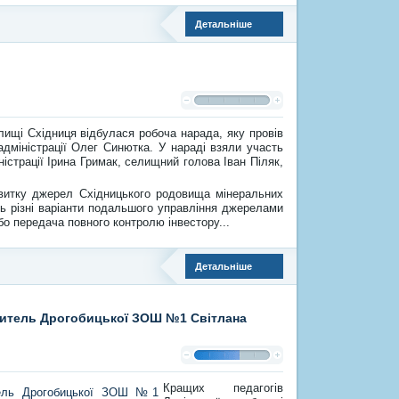
Детальніше
лищі Східниця відбулася робоча нарада, яку провів
дміністрації Олег Синютка. У нараді взяли участь
істрації Ірина Гримак, селищний голова Іван Піляк,
звитку джерел Східницького родовища мінеральних
ь різні варіанти подальшого управління джерелами
бо передача повного контролю інвестору...
Детальніше
учитель Дрогобицької ЗОШ №1 Світлана
Кращих педагогів