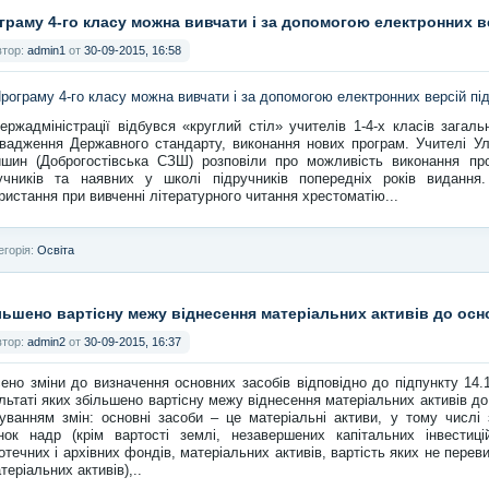
граму 4-го класу можна вивчати і за допомогою електронних в
втор:
admin1
от
30-09-2015, 16:58
ержадміністрації відбувся «круглий стіл» учителів 1-4-х класів загал
вадження Державного стандарту, виконання нових програм. Учителі Уля
шин (Доброгостівська СЗШ) розповіли про можливість виконання пр
учників та наявних у школі підручників попередніх років виданн
ристання при вивченні літературного читання хрестоматію...
егорія:
Освіта
льшено вартісну межу віднесення матеріальних активів до осн
втор:
admin2
от
30-09-2015, 16:37
ено зміни до визначення основних засобів відповідно до підпункту 14.1
льтаті яких збільшено вартісну межу віднесення матеріальних активів до 
уванням змін: основні засоби – це матеріальні активи, у тому числі
нок надр (крім вартості землі, незавершених капітальних інвестиці
іотечних і архівних фондів, матеріальних активів, вартість яких не пере
теріальних активів),..