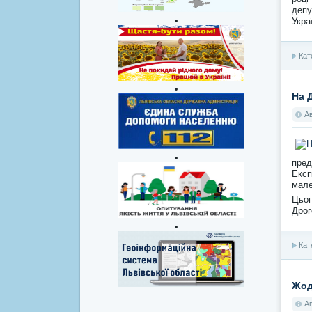
депу
Укра
Кат
На 
А
пред
Експ
мале
Цьог
Дрог
Кат
Жод
А