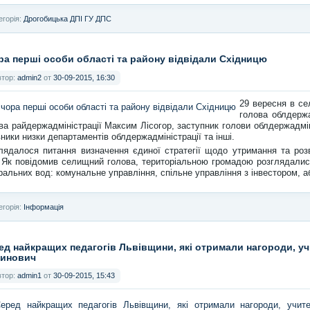
егорія:
Дрогобицька ДПІ ГУ ДПС
ра перші особи області та району відвідали Східницю
втор:
admin2
от
30-09-2015, 16:30
29 вересня в се
голова облдержа
ва райдержадміністрації Максим Лісогор, заступник голови облдержадмін
вники низки департаментів облдержадміністрації та інші.
лядалося питання визначення єдиної стратегії щодо утримання та ро
 Як повідомив селищний голова, територіальною громадою розглядалис
ральних вод: комунальне управління, спільне управління з інвестором, а
егорія:
Інформація
ед найкращих педагогів Львівщини, які отримали нагороди, 
инович
втор:
admin1
от
30-09-2015, 15:43