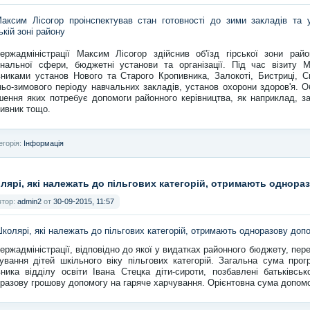
ержадміністрації Максим Лісогор здійснив об'їзд гірської зони райо
нальної сфери, бюджетні установи та організації. Під час візиту М
вниками установ Нового та Старого Кропивника, Залокоті, Бистриці, 
ньо-зимового періоду навчальних закладів, установ охорони здоров'я. О
шення яких потребує допомоги районного керівництва, як наприклад, 
ивник тощо.
егорія:
Інформація
лярі, які належать до пільгових категорій, отримають однора
втор:
admin2
от
30-09-2015, 11:57
ержадміністрації, відповідно до якої у видатках районного бюджету, пере
ування дітей шкільного віку пільгових категорій. Загальна сума прог
вника відділу освіти Івана Стецка діти-сироти, позбавлені батьківс
разову грошову допомогу на гаряче харчування. Орієнтовна сума допомог