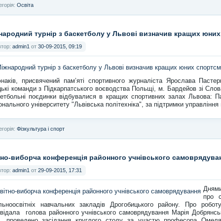
егорія:
Освіта
народний турнір з баскетболу у Львові визначив кращих юних
втор:
admin1
от
30-09-2015, 09:19
наків, присвячений пам’яті спортивного журналіста Ярослава Пастер
ькі команди з Підкарпатського воєводства Польщі, м. Бардейов зі Слова
етбольні поєдинки відбувалися в кращих спортивних залах Львова: Па
онального університету "Львівська політехніка", за підтримки управління 
егорія:
Фізкультура і спорт
тно-виборча конференція районного учнівського самоврядува
втор:
admin1
от
29-09-2015, 17:31
Днями
про 
льноосвітніх навчальних закладів Дрогобицького району. Про робот
відала голова районного учнівського самоврядування Марія Добрянс
 проведено засідання круглого столу за участю професора Омелян