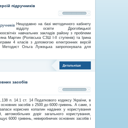
ерсій підручників
Нещодавно на базі методичного кабінету
відділу освіти Дрогобицької
ьноосвітніх навчальних закладів району з проблеми
на Мартин (Ролівська СЗШ І-ІІ ступенів) та Ірина
ограми 4 класів з допомогою електронних версій
я.
Методист Ольга Лужецька запропонувала для
Детальніше
овних засобів
.138 п. 14.1 ст. 14 Податкового кодексу України, в
основних засобів з 2500 до 6000 гривень. А саме, з
 запаси корисних копалин наданих у користування
й, автомобільних доріг загального користування,
вищує 6000 гривень, невиробничих основних засобів і