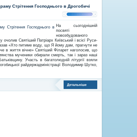
 храму Стрітення Господнього в Дрогобичі
На сьогоднішній
посвяті
новозбудованого
у очолив Святіший Патріарх Київський і всієї Руси-
казав «Хто питиме воду, що Я йому дам, прагнути не
ече в життя вічне» Святіший Філарет наголосив, що
иянства мученики обирали смерть, так і зараз наші
 Батьківщину.
Участь в багатолюдній літургії взяли
рогобицької райдержадміністрації Володимир Шутко,
Детальніше