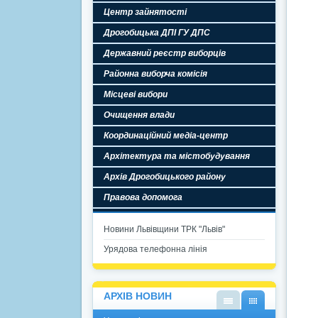
Центр зайнятості
Дрогобицька ДПІ ГУ ДПС
Державний реєстр виборців
Районна виборча комісія
Місцеві вибори
Очищення влади
Координаційний медіа-центр
Архітектура та містобудування
Архів Дрогобицького району
Правова допомога
Новини Львівщини ТРК "Львів"
Урядова телефонна лінія
АРХІВ НОВИН
У
У