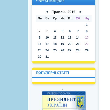
У вигляді календаря
вигля
вигля
ді
ді
списк
кален
«
Травень 2016
»
у
даря
Пн
Вт
Ср
Чт
Пт
Сб
Нд
1
2
3
4
5
6
7
8
9
10
11
12
13
14
15
16
17
18
19
20
21
22
23
24
25
26
27
28
29
30
31
ПОПУЛЯРНІ СТАТТІ