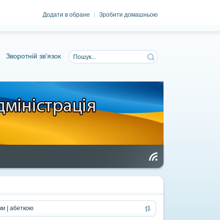
Додати в обране
Зробити домашньою
|
Зворотній зв'язок
Чи
та
нн
я
RS
S
ми
|
абеткою