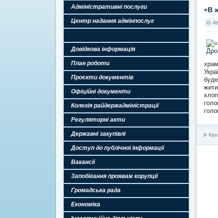
Адміністративні послуги
«В 
Центр надання адмінпослуг
А
Довідкова інформація
План роботи
храм
Укра
Проєкти документів
буде
жити
Офіційні документи
хлоп
голо
Колегія райдержадміністрації
голо
Регуляторні акти
Державні закупівлі
Кат
Доступ до публічної інформації
Вакансії
Запобігання проявам корупції
Громадська рада
Економіка