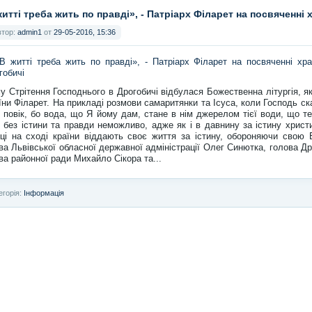
житті треба жить по правді», - Патріарх Філарет на посвяченні
втор:
admin1
от
29-05-2016, 15:36
у Стрітення Господнього в Дрогобичі відбулася Божественна літургія, як
їни Філарет. На прикладі розмови самаритянки та Ісуса, коли Господь с
 повік, бо вода, що Я йому дам, стане в нім джерелом тієї води, що т
 без істини та правди неможливо, адже як і в давнину за істину христ
ці на сході країни віддають своє життя за істину, обороняючи свою
ва Львівської обласної державної адміністрації Олег Синютка, голова Д
ва районної ради Михайло Сікора та...
егорія:
Інформація