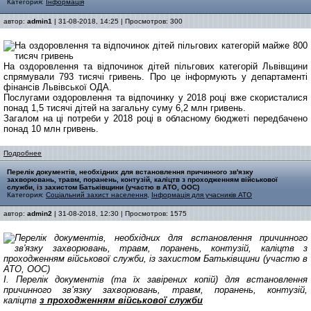
Категория:
Інформація
автор:
admin1
| 31-08-2018, 14:25 | Просмотров: 300
На оздоровлення та відпочинок дітей пільгових категорій Львівщини
спрямували 793 тисячі гривень. Про це інформують у департаменті
фінансів Львівської ОДА.
Послугами оздоровлення та відпочинку у 2018 році вже скористалися
понад 1,5 тисячі дітей на загальну суму 6,2 млн гривень.
Загалом на ці потреби у 2018 році в обласному бюджеті передбачено
понад 10 млн гривень.
Подробнее
Перелік документів, необхідних для встановлення причинного зв'язку
захворювань, травм, поранень, контузій, каліцтв з проходженням військової
служби, із захистом Батьківщини (участю в АТО, ООС)
Категория:
Соціальний захист населення
,
Інформація для учасників АТО
автор:
admin2
| 31-08-2018, 12:30 | Просмотров: 1575
І. Перелік документів
(та їх завірених копій) для встановлення
причинного зв’язку захворювань, травм, поранень, контузій,
каліцтв
з проходженням військової служби