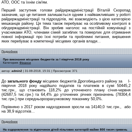
АТО, ООС та їхнім сім'ям.
Перший заступник голови райдержадміністрації Віталій Скоропад
зазначив, що це питання залишається одним з найважливіших у роботі
райдержадміністрації та підрозділів, які взаємодіють з цією категорією
мешканців району. Ця тема також перебуває на особливому контролі в
облдержадміністрації. Він зробив наголос на постійній комунікації з
учасниками АТО, членами сімей загиблих та померлих для отримання
повної інформації про їхні потреби та проблемні питання, вирішення
яких перебуває в компетенції місцевих органів влади...
Подробнее
Про виконання місцевих бюджетів за І півріччя 2018 року
Категория:
Фінанси
автор:
admin2
| 31-08-2018, 15:31 | Просмотров: 371
До
загального фонду
місцевих бюджетів Дрогобицького району за І-
півріччя 2018 року надійшло податків та платежів в сумі 50445,2
тис.грн., що становить 118,2% до уточненого плану січня-червня
(42687,5 тис.грн.) та 64,4% до уточнених річних призначень (78304,4
тис.грн.) при середньорозрахунковому показнику 50,0%.
Порівняно з 2017 роком надходження зросли на 14140,0 тис.грн., або
на 38,9
відсотків...
Подробнее
На оздоровлення та відпочинок дітей пільгових категорій майже 800 тисяч гривень