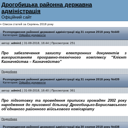
Дрогобицька районна державна
адмiнiстрацiя
Офiцiйний сайт
» Список статей за Серпень 2018 року
Розпорядження районної державної адміністрації від 31 серпня 2018 року №440
Категория:
Офіційні документи
автор:
admin1
| 31-08-2018, 16:44 | Просмотров: 251
Про забезпечення захисту
електронних документів
з
використанням програмно-
технічного комплексу
“
К
лієнт
Казначейства – Казначейство
”
Подробнее
Розпорядження районної державної адміністрації від 31 серпня 2018 року №439
Категория:
Офіційні документи
автор:
admin1
| 31-08-2018, 16:40 | Просмотров: 361
Про підготовку та проведення приписки громадян 2002 року
народження до призовної дільниці Дрогобицько-Бориславського
об’єднаного районного військового комісаріату
Подробнее
Розпорядження районної державної адміністрації від 30 серпня 2018 року №438