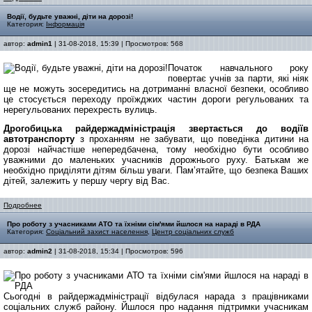
Водії, будьте уважні, діти на дорозі!
Категория:
Інформація
автор:
admin1
| 31-08-2018, 15:39 | Просмотров: 568
Початок навчального року
повертає учнів за парти, які ніяк
ще не можуть зосередитись на дотриманні власної безпеки, особливо
це стосується переходу проїжджих частин дороги регульованих та
нерегульованих перехресть вулиць.
Дрогобицька райдержадміністрація звертається до водіїв
автотранспорту
з проханням не забувати, що поведінка дитини на
дорозі найчастіше непередбачена, тому необхідно бути особливо
уважними до маленьких учасників дорожнього руху.
Батькам же
необхідно приділяти дітям більш уваги. Пам’ятайте, що безпека Ваших
дітей, залежить у першу чергу від Вас.
Подробнее
Про роботу з учасниками АТО та їхніми сім'ями йшлося на нараді в РДА
Категория:
Соціальний захист населення
,
Центр соціальних служб
автор:
admin2
| 31-08-2018, 15:34 | Просмотров: 596
Сьогодні в райдержадміністрації відбулася нарада з працівниками
соціальних служб району. Йшлося про надання підтримки учасникам