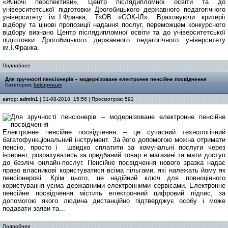
«Жіночі перспективи», Центр післядипломної освіти та до
університетської підготовки Дрогобицького державного педагогічного
університету ім..І.Франка, ТзОВ «СОК-ІЛ». Враховуючи критерії
відбору та цінові пропозиції надання послуг, переможцем конкурсного
відбору визнано Центр післядипломної освіти та до університетської
підготовки Дрогобицького державного педагогічного університету
ім.І.Франка.
Подробнее
Для зручності пенсіонерів – модернізоване електронне пенсійне посвідчення
Категория:
Інформація
автор:
admin1
| 31-08-2018, 15:56 | Просмотров: 592
Електронне пенсійне посвідчення – це сучасний технологічний
багатофункціональний інструмент. За його допомогою можна отримати
пенсію, просто і швидко сплатити за комунальні послуги через
інтернет, розрахуватись за придбаний товар в магазині та мати доступ
до безлічі онлайн-послуг.
Пенсійне посвідчення нового зразка надає
право власникові користуватися всіма пільгами, які належать йому як
пенсіонерові.
Крім цього, це надійний ключ для повноцінного
користування усіма державними електронними сервісами. Електронне
пенсійне посвідчення містить електронний цифровий підпис, за
допомогою якого людина дистанційно підтверджує особу і може
подавати заяви та...
Подробнее