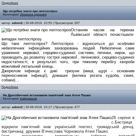
Подробнее
Що потрібно знати про лептоспіроз
Категория:
Охорона здоров'я
автор:
admin2
| 30-08-2019, 10:55 | Просмотров: 267
Останнім часом на теренах
Львівської області почастішали
випадки лептоспірозу.
Що таке лептоспіроз? Лептоспіроз - відноситься до особливо
небезпечних інфекційних захворювань людей. Небезпечне саме
ураження: нервової, серцево-судинної системи, печінки, нирок, що
призводить до розвитку гострої нирковоЇ , печінкової, серцево-судинної
недостатності, в результаті чого, при тяжкому перебігу хвороби
можливий летальний кінець.
Джерелом інфекціє є дикі гризуни (миші, щурі – основним
переносником інфекції), домашні (велика рогата худоба, свині,
собаки)...
Подробнее
На Дрогобиччині встановили пам'ятний знак Атені Пашко
Категория:
Інформація
автор:
admin2
| 30-08-2019, 10:17 | Просмотров: 477
28 серпня в
с.Бистриця
відкрили пам’ятний знак
українській поетесі, громадській діячці,
бистричанці, дружині В’ячеслава Чорновола Атені Пашко.
Ідея встановити меморіальну таблицю видатній