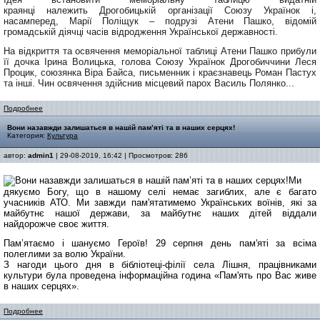
краянці
належить
Дрогобицькій організації Союзу Українок
і,
насамперед,
Марі
ї
Поліщук – подру
зі
Атени Пашко,
відомій
громадській діячці часів відродження Української державності.
На відкриття та освячення меморіальної таблиці Атени Пашко прибули
її дочка Ірина
Волицька
, голова Союзу Українок Дрогобиччини Леся
Процик, союзянка Віра Байса, письменник і краєзнавець Роман Пастух
та інші. Чин освячення здійснив місцевий парох Василь Полянко...
Подробнее
Вони назавжди залишаться в нашій пам’яті та в наших серцях!
Категория:
Культура
автор:
admin1
| 29-08-2019, 16:42 | Просмотров: 286
Ми
дякуємо Богу, що в нашому селі немає загиблих, але є багато
учасників АТО. Ми завжди пам'ятатимемо Українських воїнів, які за
майбутнє нашої держави, за майбутнє наших дітей віддали
найдорожче своє життя.
Пам’ятаємо і шануємо Героїв! 29 серпня день пам'яті за всіма
полеглими за волю України.
З нагоди цього дня в бібліотеці-філії села Лішня, працівниками
культури була проведена інформаційна година «Пам'ять про Вас живе
в наших серцях».
Подробнее