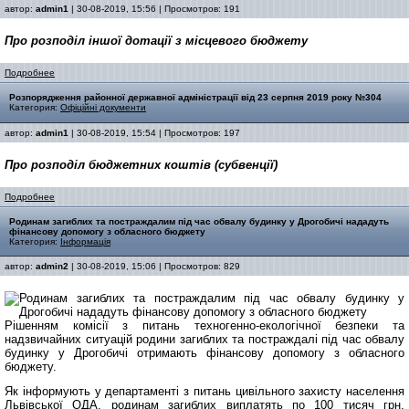
автор:
admin1
| 30-08-2019, 15:56 | Просмотров: 191
Про розподіл іншої дотації
з місцевого бюджету
Подробнее
Pозпорядження районної державної адміністрації від 23 серпня 2019 року №304
Категория:
Офіційні документи
автор:
admin1
| 30-08-2019, 15:54 | Просмотров: 197
Про розподіл бюджетних
коштів (субвенції)
Подробнее
Родинам загиблих та постраждалим під час обвалу будинку у Дрогобичі нададуть
фінансову допомогу з обласного бюджету
Категория:
Інформація
автор:
admin2
| 30-08-2019, 15:06 | Просмотров: 829
Рішенням комісії з питань техногенно-екологічної безпеки та
надзвичайних ситуацій родини загиблих та постраждалі під час обвалу
будинку у Дрогобичі отримають фінансову допомогу з обласного
бюджету.
Як інформують у департаменті з питань цивільного захисту населення
Львівської ОДА, родинам загиблих виплатять по 100 тисяч грн,