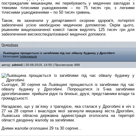
постраждалим мешканцям, які перебувають у медичних закладах з
тяжкими тілесними ушкодженням – по 75 тисяч грн, з легкими
тілесними ушкодженнями – по 50 тисяч гривень.
Також, як зазначили у департаменті охорони здоров'я, потерпілі
забезпечені усією необхідною медичною допомогою. Окрім цього,
рішенням вищезазначеної комісії також виділять 125 тисяч грн для
забезпечення високоспеціалізованої медичної допомоги.
Подробнее
Львівщина прощається із загиблими під час обвалу будинку у Дрогобичі
Категория:
Інформація
автор:
admin2
| 30-08-2019, 14:50 | Просмотров: 889
Сьогодні, 30 серпня на Львівщині прощаються із загиблими під час
обвалу будинку у Дрогобичі. Попрощатися із 5-ма загиблими
дрогобичанами прийшли рідні та близькі, друзі, представники влади та
громадськості.
Нагадаємо, що у зв`язку з трагедією, яка сталася у Дрогобичі в ніч з
27 на 28 серпня і внаслідок якої загинули мешканці міста Дрогобич,
Львівська обласна державна адміністрація оголосила на території
області дводенну жалобу за загиблими.
Днями жалоби оголошені 29 та 30 серпня...