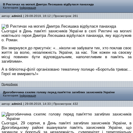
В Рихтичах на могилі Дмитра Лесишака відбулася панахида
Категория:
Інформація
автор:
admin1
| 29-08-2019, 16:12 | Просмотров: 261
Сьогодні в День пам'яті захисників України в селі Рихтичі на могилі
новітнього героя Дмитра Лесешака відбулася панахида, яку відслужив
о. Роман.
Він звернувся до присутніх: «…ніколи не забувати тих, хто поклав своє
життя за волю, незалежність України, за нас. Тож кожен на своєму
місці повинен бути відповідальним, наполегливим в пам'ять за
загиблими».
А в бібліотеці-філії організовано тематичну полицю «Боротьба триває...
Герої не вмирають!»
Подробнее
Дрогобиччина схиляє голову перед пам'яттю загиблих захисників України
Категория:
Інформація
автор:
admin1
| 29-08-2019, 14:33 | Просмотров: 432
Сьогодні, 29 серпня, в День пам'яті загиблих захисників України, в
Дрогобицькому районі вшанували пам'ять захисників України, що
загинули у боротьбі за незалежність, суверенітет і територіальну