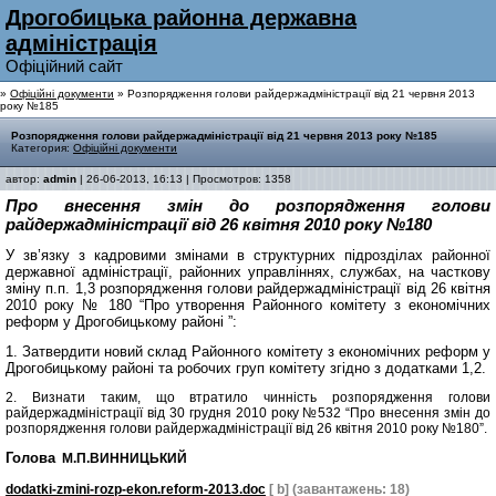
Дрогобицька районна державна
адмiнiстрацiя
Офiцiйний сайт
»
Офіційні документи
» Розпорядження голови райдержадміністрації від 21 червня 2013
року №185
Розпорядження голови райдержадміністрації від 21 червня 2013 року №185
Категория:
Офіційні документи
автор:
admin
| 26-06-2013, 16:13 | Просмотров: 1358
Про внесення змін до розпорядження голови
райдержадміністрації від 26 квітня 2010 року №180
У зв’язку з кадровими змінами
в структурних підрозділах районної
державної адміністрації, районних управліннях, службах, на часткову
зміну п.п. 1,3 розпорядження голови райдержадміністрації від 26 квітня
2010 року № 180
“Про утворення Районного комітету з економічних
реформ у Дрогобицькому районі ”
:
1.
Затвердити новий склад
Районного комітету з економічних реформ у
Дрогобицькому районі та робочих груп комітету згідно з додатками 1,2.
2. Визнати таким, що втратило чинність розпорядження голови
райдержадміністрації від 30 грудня 2010 року №532 “Про внесення змін до
розпорядження голови райдержадміністрації від 26 квітня 2010 року №180”.
Голова
М.П.ВИННИЦЬКИЙ
dodatki-zmini-rozp-ekon.reform-2013.doc
[ b] (завантажень: 18)