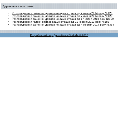
Другие новости по теме:
Розпорядження районної державної адміністрації від 7 липня 2014 року №128
Розпорядження районної державної адміністрації від 7 липня 2014 року №129
Розпорядження районної державної адміністрації від 17 квітня 2018 року №199
Розпорядження голови райдержадміністрації від 21 червня 2013 року №183
Розпорядження районної державної адміністрації від 4 жовтня 2017 року №354
Розробка сайтів у Дрогобичі - Sitekafe © 2015