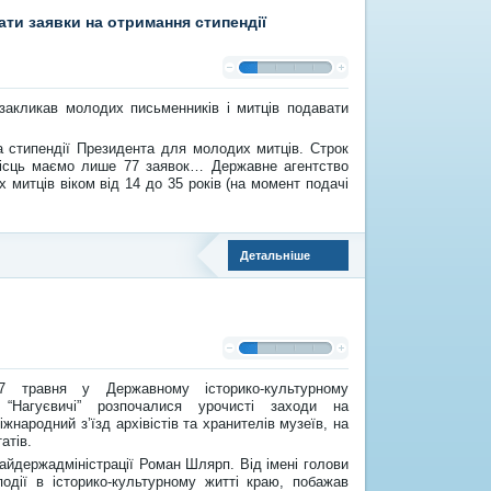
ати заявки на отримання стипендії
 закликав молодих письменників і митців подавати
на стипендії Президента для молодих митців. Строк
 місць маємо лише 77 заявок… Державне агентство
х митців віком від 14 до 35 років (на момент подачі
Детальніше
27 травня у Державному історико-культурному
у “Нагуєвичі” розпочалися урочисті заходи на
жнародний з’їзд архівістів та хранителів музеїв, на
атів.
райдержадміністрації Роман Шлярп. Від імені голови
події в історико-культурному житті краю, побажав