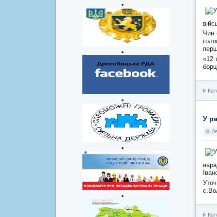
війс
Чин 
голо
перш
«12 
борц
Кат
У р
А
нара
Іван
Уточ
с.Во
Кат