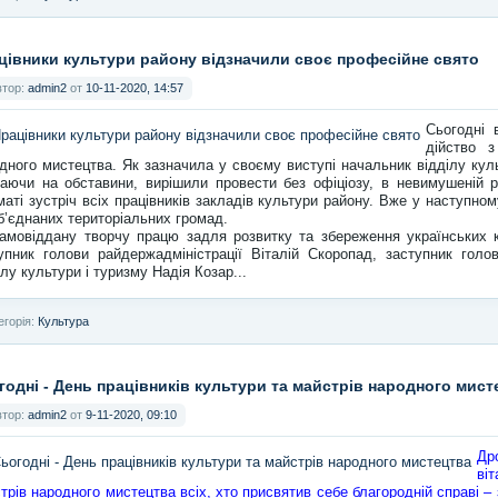
цівники культури району відзначили своє професійне свято
втор:
admin2
от
10-11-2020, 14:57
Сьогодні 
дійство 
дного мистецтва. Як зазначила у своєму виступі начальник відділу куль
аючи на обставини, вирішили провести без офіціозу, в невимушеній 
аті зустріч всіх працівників закладів культури району. Вже у наступному
б’єднаних територіальних громад.
амовіддану творчу працю задля розвитку та збереження українських 
упник голови райдержадміністрації Віталій Скоропад, заступник гол
ілу культури і туризму Надія Козар...
егорія:
Культура
годні - День працівників культури та майстрів народного мист
втор:
admin2
от
9-11-2020, 09:10
Др
ві
трів народного мистецтва всіх, хто присвятив себе благородній справі – з