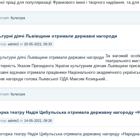
ної праці для популяризації Франкового імені і творчого надбання, та для п
егорія:
Культура
ьтурні діячі Львівщини отримали державні нагороди
втор:
admin2
от
20-05-2021, 09:33
За вагомий особи
театрального мист
терність Указом Президента України культурним діячам Львівщини присво
авні відзнаки отримали працівники Національного академічного українськ
ив нагороди голова Львівської ОДА Максим Козицький...
егорія:
Культура
орка театру Надія Цибульська отримала державну нагороду «Н
втор:
admin2
от
14-05-2021, 09:26