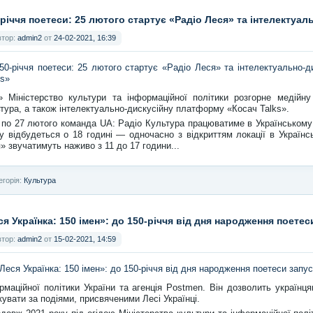
-річчя поетеси: 25 лютого стартує «Радіо Леся» та інтелектуа
втор:
admin2
от
24-02-2021, 16:39
» Міністерство культури та інформаційної політики розгорне медійн
тура, а також інтелектуально-дискусійну платформу «Косач Talks».
 по 27 лютого команда UA: Радіо Культура працюватиме в Українському
у відбудеться о 18 годині — одночасно з відкриттям локації в Українс
» звучатимуть наживо з 11 до 17 години...
егорія:
Культура
ся Українка: 150 імен»: до 150-річчя від дня народження поете
втор:
admin2
от
15-02-2021, 14:59
рмаційної політики України та агенція Postmen. Він дозволить українця
кувати за подіями, присвяченими Лесі Українці.