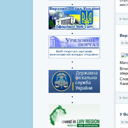
Впро
мист
Кат
Вер
А
Мат
Віта
збер
Слов
Хана
Кат
У В
А