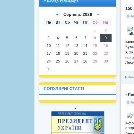
У вигляді календаря
вигля
вигля
ді
ді
150
списк
кален
«
Серпень 2026 »
у
даря
А
Пн
Вт
Ср
Чт
Пт
Сб
Нд
1
2
3
4
5
6
7
8
9
імен
10
11
12
13
14
15
16
Куль
З 25
17
18
19
20
21
22
23
ефір
24
25
26
27
28
29
30
Леся
31
Кат
ПОПУЛЯРНІ СТАТТІ
«Ле
А
інфо
слід