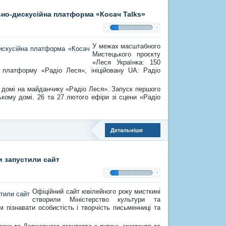
льно-дискусійна платформа «Косач Talks»
У межах масштабного
Мистецького проєкту
«Леся Українка: 150
у платформу «Радіо Леся», ініційовану UA: Радіо
 домі на майданчику «Радіо Леся». Запуск першого
ькому домі. 26 та 27 лютого ефіри зі сцени «Радіо
Детальніше
си запустили сайт
Офіційний сайт ювілейного року мисткині
створили Міністерство культури та
м пізнавати особистість і творчість письменниці та